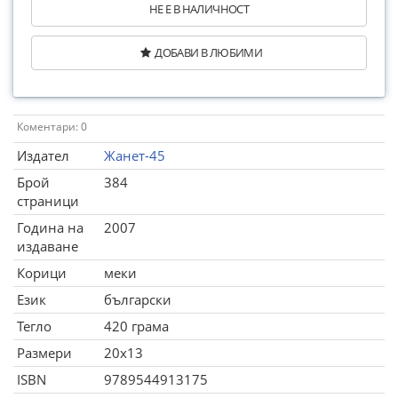
НЕ Е В НАЛИЧНОСТ
ДОБАВИ В ЛЮБИМИ
Коментари: 0
Издател
Жанет-45
Брой
384
страници
Година на
2007
издаване
Корици
меки
Език
български
Тегло
420 грама
Размери
20x13
ISBN
9789544913175