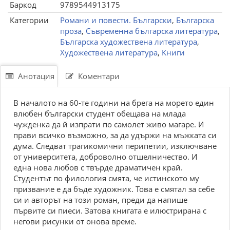
Баркод
9789544913175
Категории
Романи и повести. Български
,
Българска
проза
,
Съвременна българска литература
,
Българска художествена литература
,
Художествена литература
,
Книги
Анотация
Коментари
В началото на 60-те години на брега на морето един
влюбен български студент обещава на млада
чужденка да й изпрати по самолет живо магаре. И
прави всичко възможно, за да удържи на мъжката си
дума. Следват трагикомични перипетии, изключване
от университета, доброволно отшелничество. И
една нова любов с твърде драматичен край.
Студентът по филология смята, че истинското му
призвание е да бъде художник. Това е смятал за себе
си и авторът на този роман, преди да напише
първите си пиеси. Затова книгата е илюстрирана с
негови рисунки от онова време.