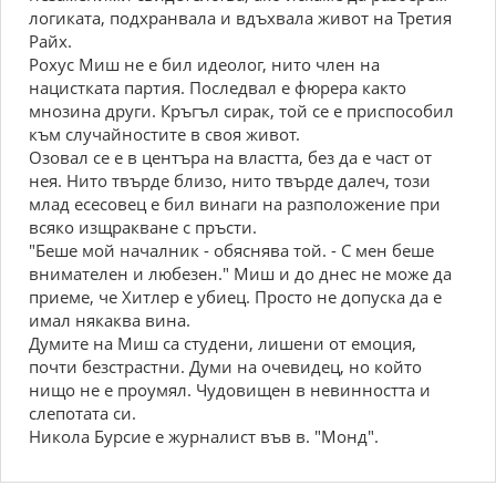
логиката, подхранвала и вдъхвала живот на Третия
Райх.
Рохус Миш не е бил идеолог, нито член на
нацистката партия. Последвал е фюрера както
мнозина други. Кръгъл сирак, той се е приспособил
към случайностите в своя живот.
Озовал се е в центъра на властта, без да е част от
нея. Нито твърде близо, нито твърде далеч, този
млад есесовец е бил винаги на разположение при
всяко изщракване с пръсти.
"Беше мой началник - обяснява той. - С мен беше
внимателен и любезен." Миш и до днес не може да
приеме, че Хитлер е убиец. Просто не допуска да е
имал някаква вина.
Думите на Миш са студени, лишени от емоция,
почти безстрастни. Думи на очевидец, но който
нищо не е проумял. Чудовищен в невинността и
слепотата си.
Никола Бурсие е журналист във в. "Монд".