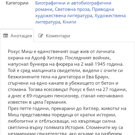
Категории
Биографични и автобиографични
романи
,
Световна проза
,
Преводна
художествена литература
,
Художествена
литература
,
Книги
Анотация
Коментари
Рохус Миш е единственият още жив от личната
охрана на Адолф Хитлер. Последният войник,
напуснал бункера на фюрера на 2 май 1945 година.
Той е сред малцината свидетели, видели с очите си
безжизнените тела на диктатора и Ева Браун,
сгърчени на едно канапе в убежището от бетон и
стомана. Тогава есесовецът Рохус е бил на 27 години,
а днес е 89-годишен пенсионер, станал неочаквано
известен в цяла Германия.
През петте години, прекарани до Хитлер, животът на
Миш представлява поредица от кратки истории,
любопитни и отблъскващи, но хвърлящи силна
светлина върху голямата История. Спомените му са
незаменими свидетелства, ако искаме да разберем