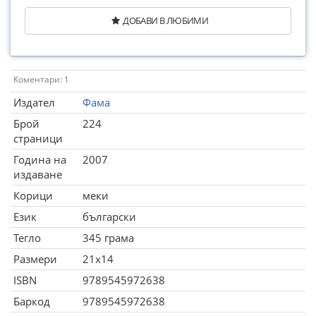
ДОБАВИ В ЛЮБИМИ
Коментари: 1
Издател
Фама
Брой
224
страници
Година на
2007
издаване
Корици
меки
Език
български
Тегло
345 грама
Размери
21x14
ISBN
9789545972638
Баркод
9789545972638