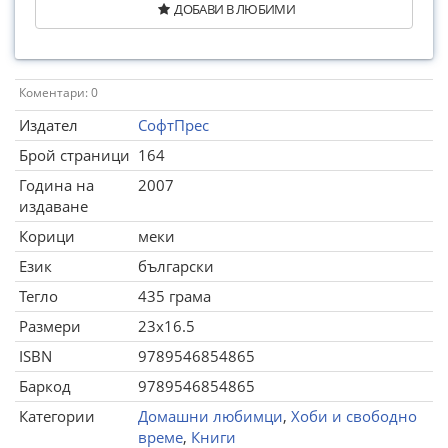
ДОБАВИ В ЛЮБИМИ
Коментари: 0
Издател
СофтПрес
Брой страници
164
Година на
2007
издаване
Корици
меки
Език
български
Тегло
435 грама
Размери
23x16.5
ISBN
9789546854865
Баркод
9789546854865
Категории
Домашни любимци
,
Хоби и свободно
време
,
Книги