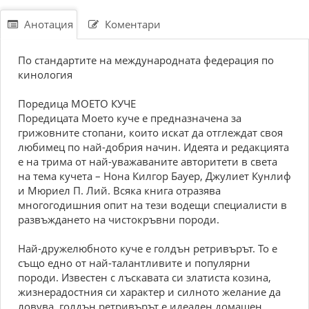
Анотация
Коментари
По стандартите на международната федерация по
кинология
Поредица МОЕТО КУЧЕ
Поредицата Моето куче е предназначена за
грижовните стопани, които искат да отглеждат своя
любимец по най-добрия начин. Идеята и редакцията
е на трима от най-уважаваните авторитети в света
на тема кучета – Нона Килгор Бауер, Джулиет Кунлиф
и Мюриел П. Лий. Всяка книга отразява
многогодишния опит на тези водещи специалисти в
развъждането на чистокръвни породи.
Най-дружелюбното куче е голдън ретривърът. То е
също едно от най-талантливите и популярни
породи. Известен с лъскавата си златиста козина,
жизнерадостния си характер и силното желание да
ловува, голдън ретривърът е идеален домашен