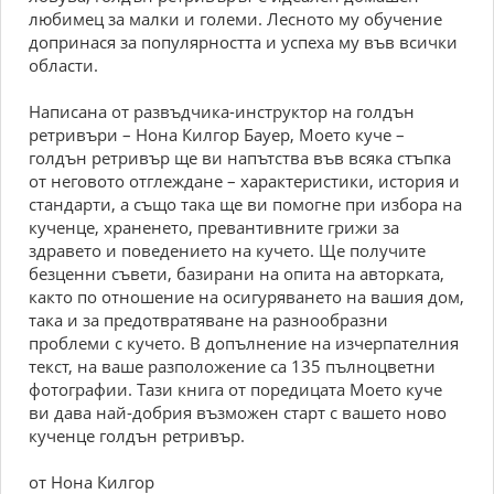
любимец за малки и големи. Лесното му обучение
допринася за популярността и успеха му във всички
области.
Написана от развъдчика-инструктор на голдън
ретривъри – Нона Килгор Бауер, Моето куче –
голдън ретривър ще ви напътства във всяка стъпка
от неговото отглеждане – характеристики, история и
стандарти, а също така ще ви помогне при избора на
кученце, храненето, превантивните грижи за
здравето и поведението на кучето. Ще получите
безценни съвети, базирани на опита на авторката,
както по отношение на осигуряването на вашия дом,
така и за предотвратяване на разнообразни
проблеми с кучето. В допълнение на изчерпателния
текст, на ваше разположение са 135 пълноцветни
фотографии. Тази книга от поредицата Моето куче
ви дава най-добрия възможен старт с вашето ново
кученце голдън ретривър.
от Нона Килгор