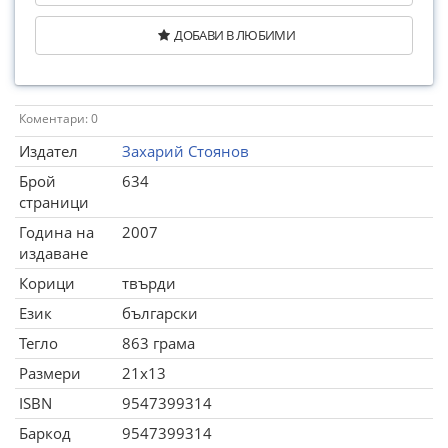
ДОБАВИ В ЛЮБИМИ
Коментари: 0
Издател
Захарий Стоянов
Брой
634
страници
Година на
2007
издаване
Корици
твърди
Език
български
Тегло
863 грама
Размери
21x13
ISBN
9547399314
Баркод
9547399314