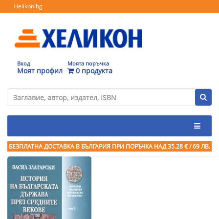
Helikon.bg
Вход
Моята поръчка
Моят профил
0 продукта
БЕЗПЛАТНА ДОСТАВКА В БЪЛГАРИЯ ПРИ ПОРЪЧКА
НАД 35.28 € / 69 ЛВ.