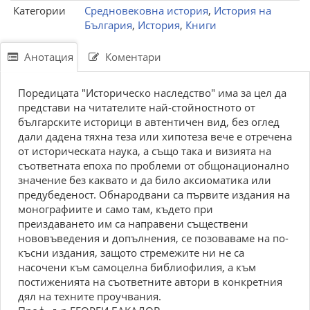
Категории
Средновековна история
,
История на
България
,
История
,
Книги
Анотация
Коментари
Поредицата "Историческо наследство" има за цел да
представи на читателите най-стойностното от
българските историци в автентичен вид, без оглед
дали дадена тяхна теза или хипотеза вече е отречена
от историческата наука, а също така и визията на
съответната епоха по проблеми от общонационално
значение без каквато и да било аксиоматика или
предубеденост. Обнародвани са първите издания на
монографиите и само там, където при
преиздаването им са направени съществени
нововъведения и допълнения, се позоваваме на по-
късни издания, защото стремежите ни не са
насочени към самоцелна библиофилия, а към
постиженията на съответните автори в конкретния
дял на техните проучвания.