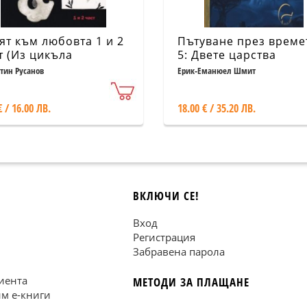
ят към любовта 1 и 2
Пътуване през време
т (Из цикъла
5: Двете царства
ветата на рая)
тин Русанов
Ерик-Еманюел Шмит
€ / 16.00 ЛВ.
18.00 € / 35.20 ЛВ.
ВКЛЮЧИ СЕ!
Вход
Регистрация
Забравена парола
иента
МЕТОДИ ЗА ПЛАЩАНЕ
им е-книги