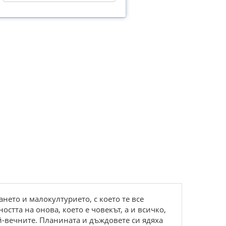
ането и малокултурието, с което те все
стта на онова, което е човекът, а и всичко,
ай-вечните. Планината и дъждовете си ядяха