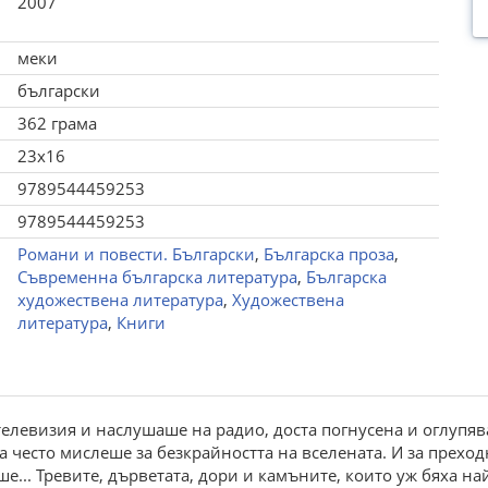
2007
меки
български
362 грама
23x16
9789544459253
9789544459253
Романи и повести. Български
,
Българска проза
,
Съвременна българска литература
,
Българска
художествена литература
,
Художествена
литература
,
Книги
а телевизия и наслушаше на радио, доста погнусена и оглупяв
често мислеше за безкрайността на вселената. И за преходно
е... Тревите, дърветата, дори и камъните, които уж бяха н