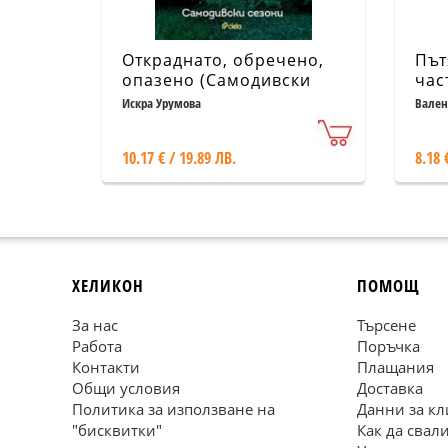
Откраднато, обречено,
Път
опазено (Самодивски
час
сезони)
Дър
Искра Урумова
Вален
10.17 € / 19.89 ЛВ.
8.18 
ХЕЛИКОН
ПОМОЩ
За нас
Търсене
Работа
Поръчка
Контакти
Плащания
Общи условия
Доставка
Политика за използване на
Данни за кл
"бисквитки"
Как да свал