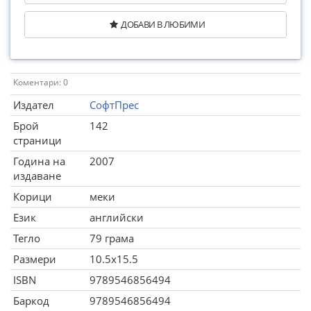
ДОБАВИ В ЛЮБИМИ
Коментари: 0
Издател
СофтПрес
Брой
142
страници
Година на
2007
издаване
Корици
меки
Език
английски
Тегло
79 грама
Размери
10.5x15.5
ISBN
9789546856494
Баркод
9789546856494