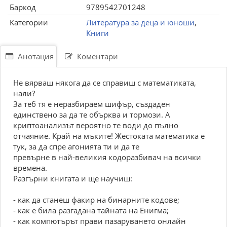
Баркод
9789542701248
Категории
Литература за деца и юноши
,
Книги
Анотация
Коментари
Не вярваш някога да се справиш с математиката,
нали?
За теб тя е неразбираем шифър, създаден
единствено за да те обърква и тормози. А
криптоанализът вероятно те води до пълно
отчаяние. Край на мъките! Жестоката математика е
тук, за да спре агонията ти и да те
превърне в най-великия кодоразбивач на всички
времена.
Разгърни книгата и ще научиш:
- как да станеш факир на бинарните кодове;
- как е била разгадана тайната на Енигма;
- как компютърът прави пазаруването онлайн