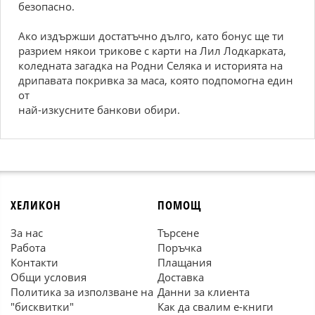
безопасно.
Ако издържши достатъчно дълго, като бонус ще ти
разрием някои трикове с карти на Лил Лодкарката,
коледната загадка на Родни Селяка и историята на
дрипавата покривка за маса, която подпомогна един
от
най-изкусните банкови обири.
ХЕЛИКОН
ПОМОЩ
За нас
Търсене
Работа
Поръчка
Контакти
Плащания
Общи условия
Доставка
Политика за използване на
Данни за клиента
"бисквитки"
Как да свалим е-книги