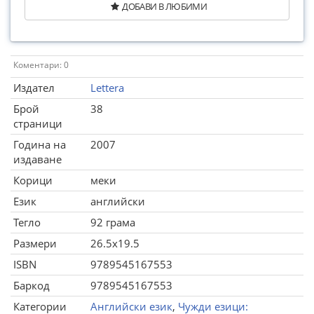
ДОБАВИ В ЛЮБИМИ
Коментари: 0
Издател
Lettera
Брой
38
страници
Година на
2007
издаване
Корици
меки
Език
английски
Тегло
92 грама
Размери
26.5x19.5
ISBN
9789545167553
Баркод
9789545167553
Категории
Английски език
,
Чужди езици: