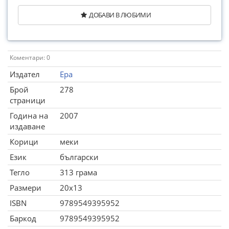
ДОБАВИ В ЛЮБИМИ
Коментари: 0
Издател
Ера
Брой
278
страници
Година на
2007
издаване
Корици
меки
Език
български
Тегло
313 грама
Размери
20x13
ISBN
9789549395952
Баркод
9789549395952