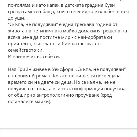
по-голяма и като капак в детската градина Сузи
среща самотен баща, който очевидно е влюбен в нея
до уши…
“Скъпа, не полудявай” е една трескава година от
живота на нетипичната майка-домакиня, решена на
всяка цена да постигне мир - с най-добрата си
приятелка, със злата си бивша шефка, със
семейството си.
И най-вече със себе си.
Ная Грийн живее в Уексфорд. „Скъпа, не полудявай”
е първият й роман. Когато не пише, тя посвещава
времето си на двете си деца. Но се кълне, че не
полудява от това, а всичката информация получава
от обширно антропологично проучване (сред
останалите майки).