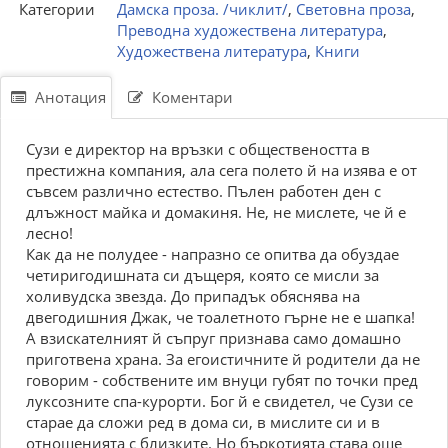
Категории
Дамска проза. /чиклит/
,
Световна проза
,
Преводна художествена литература
,
Художествена литература
,
Книги
Анотация
Коментари
Сузи е директор на връзки с обществеността в
престижна компания, ала сега полето й на изява е от
съвсем различно естество. Пълен работен ден с
длъжност майка и домакиня. Не, не мислете, че й е
лесно!
Как да не полудее - напразно се опитва да обуздае
четиригодишната си дъщеря, която се мисли за
холивудска звезда. До припадък обяснява на
двегодишния Джак, че тоалетното гърне не е шапка!
А взискателният й съпруг признава само домашно
приготвена храна. За егоистичните й родители да не
говорим - собствените им внуци губят по точки пред
луксозните спа-курорти. Бог й е свидетел, че Сузи се
старае да сложи ред в дома си, в мислите си и в
отношенията с близките. Но бъркотията става още