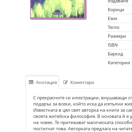
издаване
Корици
Език
Тегло
Размери
ISBN
Баркод
Категории
Анотация
Коментари
С прекрасните си илюстрации, внушаващи сп
подарък за всеки, който иска да изпълни жи
Известната в цял свят авторка на книги за 
своята житейска философия. В основата й е
на човек. Те притежават магическата способн
постигнат това. Авторката предлага на чита