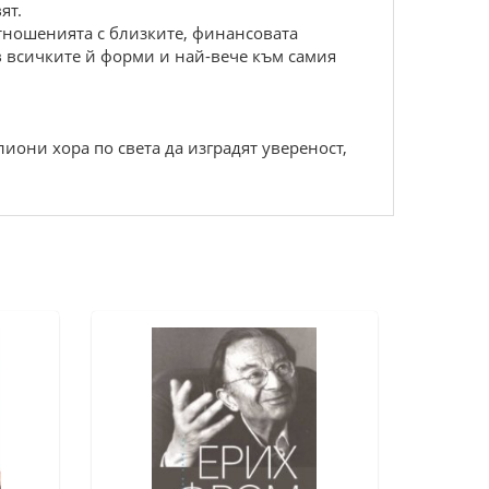
ят.
тношенията с близките, финансовата
в всичките й форми и най-вече към самия
иони хора по света да изградят увереност,