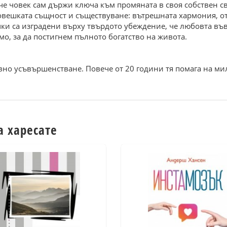
 че човек сам държи ключа към промяната в своя собствен св
човешката същност и съществуване: вътрешната хармония, о
чки са изградени върху твърдото убеждение, че любовта въ
мо, за да постигнем пълното богатство на живота.
овно усъвършенстване. Повече от 20 години тя помага на мил
а харесате