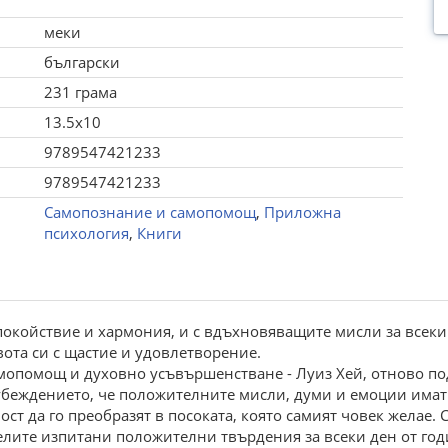
меки
български
231 грама
13.5x10
9789547421233
9789547421233
Самопознание и самопомощ
,
Приложна
психология
,
Книги
окойствие и хармония, и с вдъхновяващите мисли за всеки 
вота си с щастие и удовлетворение.
самопомощ и духовно усъвършенстване - Луиз Хей, отново по
 убеждението, че положителните мисли, думи и емоции има
ост да го преобразят в посоката, която самият човек желае. 
телите изпитани положителни твърдения за всеки ден от го