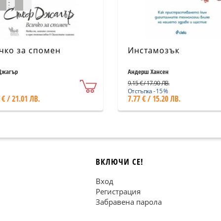
чко за спомен
Инстамозък
Джагър
Андерш Хансен
9.15 € / 17.90 ЛВ.
Отстъпка - 15 %
 € / 21.01 ЛВ.
7.77 € / 15.20 ЛВ.
ВКЛЮЧИ СЕ!
Вход
Регистрация
Забравена парола