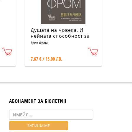
Душата на човека. И
нейната способност за
добро и зло (ново
Ерих Фром
издание)
7.67 € / 15.00 ЛВ.
АБОНАМЕНТ ЗА БЮЛЕТИН