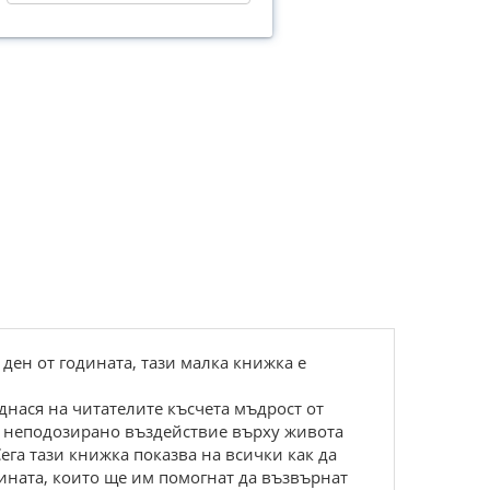
ден от годината, тази малка книжка е
днася на читателите късчета мъдрост от
т неподозирано въздействие върху живота
Сега тази книжка показва на всички как да
дината, които ще им помогнат да възвърнат