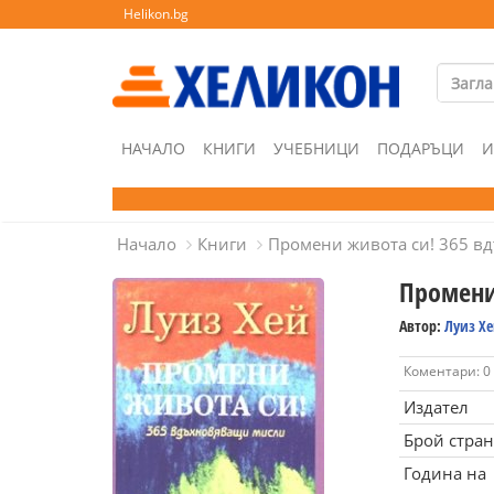
Helikon.bg
НАЧАЛО
КНИГИ
УЧЕБНИЦИ
ПОДАРЪЦИ
И
Начало
Книги
Промени живота си! 365 в
Промени
Автор:
Луиз Х
Коментари: 0
Издател
Брой стра
Година на