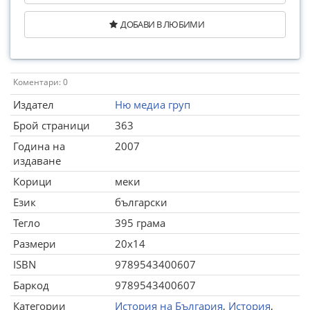
ДОБАВИ В ЛЮБИМИ
Коментари: 0
Издател
Ню медиа груп
Брой страници
363
Година на
2007
издаване
Корици
меки
Език
български
Тегло
395 грама
Размери
20x14
ISBN
9789543400607
Баркод
9789543400607
Категории
История на България
,
История
,