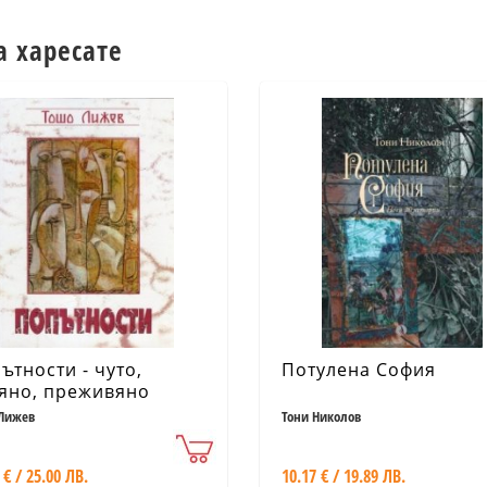
а харесате
ътности - чуто,
Потулена София
яно, преживяно
Лижев
Тони Николов
 € / 25.00 ЛВ.
10.17 € / 19.89 ЛВ.