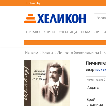
Helikon.bg
НАЧАЛО
КНИГИ
УЧЕБНИЦИ
ПОДАРЪЦИ
И
Начало
Книги
Личните бележници на П.К
Личните
Автор:
Пейо Я
Коментари: 0
Издател
Брой
страници