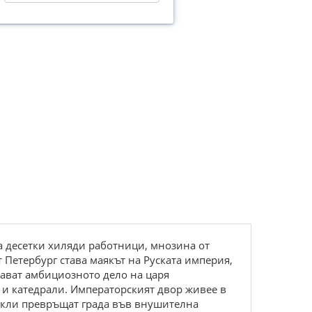
ра десетки хиляди работници, мнозина от
т Петербург става маякът на Руската империя,
жават амбициозното дело на царя
 и катедрали. Императорският двор живее в
такли превръщат града във внушителна