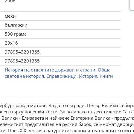
2008
меки
български
590 грама
23x16
9789543201365
9789543201365
История на отделните държави и страни
,
Обща
световна история. Справочници
,
История
,
Книги
ербург ражда митове. За да го съгради, Петър Велики съби
роен върху човешки кости. За по-малко от десетилетие Санк
 Велики - Елизавета и най-вече Екатерина Велика - продъл
ележитият представител на руския барок, се множат дворци
и. През XIX век литературните салони и театралните спек