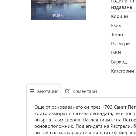
Година на
издаване
Корици
Език
Тегло
Размери
ISBN
Баркод
Категории
Анотация
Коментари
Още от основаването си през 1703 Санкт Пет
които измират и плъзва легендата, че е пост
обърнат към Европа. Наследниците на Петър
основоположник. Под егидата на Растрели, б
ритъма на маскарадите и пищните фойерверк