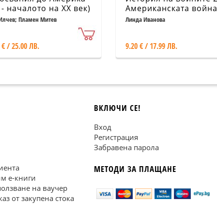
X - началото на XX век)
Американската война
независимост
Илчев; Пламен Митев
Линда Иванова
 € / 25.00 ЛВ.
9.20 € / 17.99 ЛВ.
ВКЛЮЧИ СЕ!
Вход
Регистрация
Забравена парола
иента
МЕТОДИ ЗА ПЛАЩАНЕ
им е-книги
ползване на ваучер
каз от закупена стока