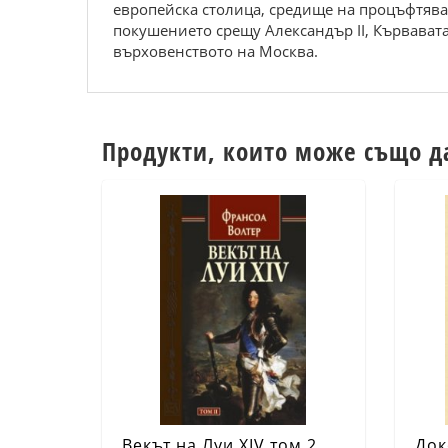
европейска столица, средище на процъфтява
покушението срещу Александър II, Кървават
върховенството на Москва.
Продукти, които може също д
Векът на Луи XIV том 2.
Док