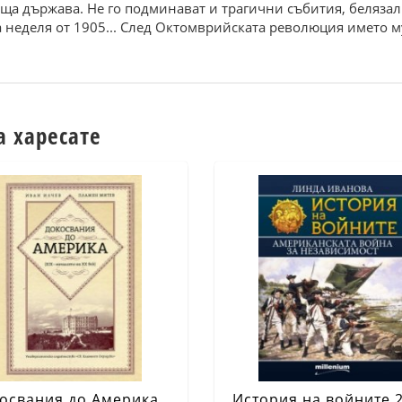
ща държава. Не го подминават и трагични събития, белязали
а неделя от 1905... След Октомврийската революция името 
а харесате
освания до Америка
История на войните 2