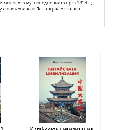
 миналото му: наводнението през 1824 г.,
му е променено и Ленинград отстъпва
3:
Китайската цивилизация