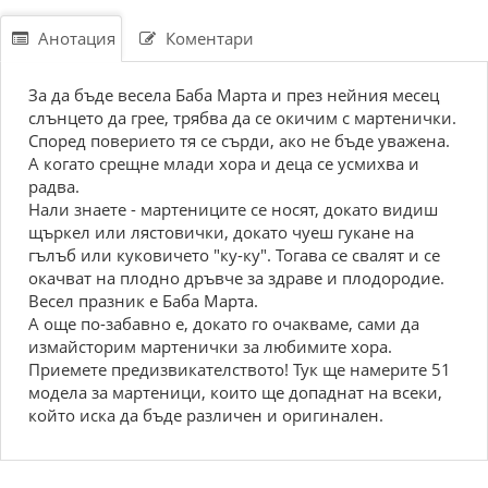
Анотация
Коментари
За да бъде весела Баба Марта и през нейния месец
слънцето да грее, трябва да се окичим с мартенички.
Според поверието тя се сърди, ако не бъде уважена.
А когато срещне млади хора и деца се усмихва и
радва.
Нали знаете - мартениците се носят, докато видиш
щъркел или лястовички, докато чуеш гукане на
гълъб или куковичето "ку-ку". Тогава се свалят и се
окачват на плодно дръвче за здраве и плодородие.
Весел празник е Баба Марта.
А още по-забавно е, докато го очакваме, сами да
измайсторим мартенички за любимите хора.
Приемете предизвикателството! Тук ще намерите 51
модела за мартеници, които ще допаднат на всеки,
който иска да бъде различен и оригинален.