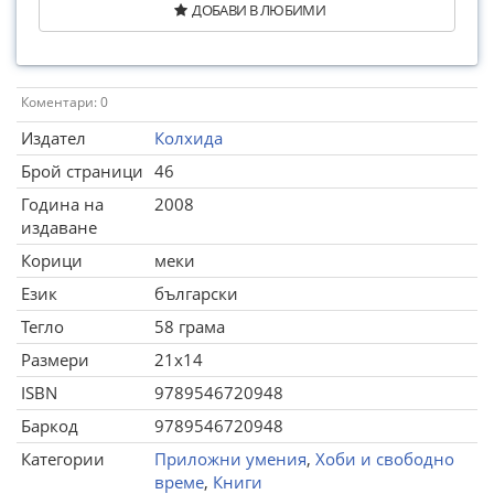
ДОБАВИ В ЛЮБИМИ
Коментари: 0
Издател
Колхида
Брой страници
46
Година на
2008
издаване
Корици
меки
Език
български
Тегло
58 грама
Размери
21x14
ISBN
9789546720948
Баркод
9789546720948
Категории
Приложни умения
,
Хоби и свободно
време
,
Книги