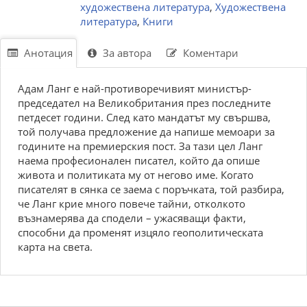
художествена литература
,
Художествена
литература
,
Книги
Анотация
За автора
Коментари
Адам Ланг е най-противоречивият министър-
председател на Великобритания през последните
петдесет години. След като мандатът му свършва,
той получава предложение да напише мемоари за
годините на премиерския пост. За тази цел Ланг
наема професионален писател, който да опише
живота и политиката му от негово име. Когато
писателят в сянка се заема с поръчката, той разбира,
че Ланг крие много повече тайни, отколкото
възнамерява да сподели – ужасяващи факти,
способни да променят изцяло геополитическата
карта на света.