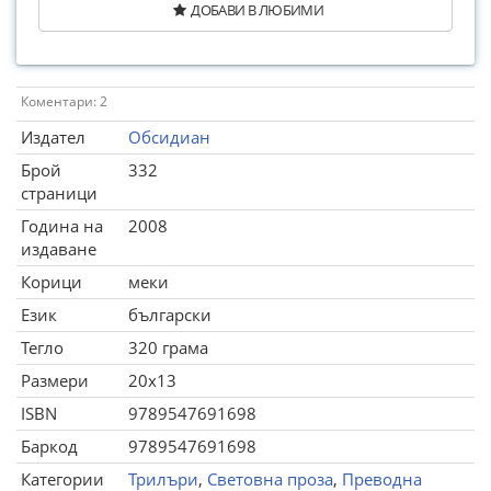
ДОБАВИ В ЛЮБИМИ
Коментари: 2
Издател
Обсидиан
Брой
332
страници
Година на
2008
издаване
Корици
меки
Език
български
Тегло
320 грама
Размери
20x13
ISBN
9789547691698
Баркод
9789547691698
Категории
Трилъри
,
Световна проза
,
Преводна