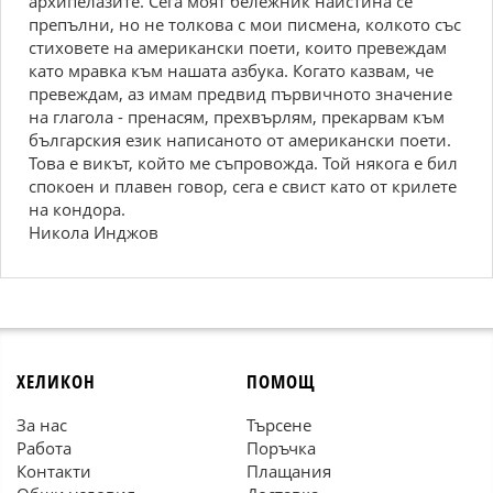
архипелазите. Сега моят бележник наистина се
препълни, но не толкова с мои писмена, колкото със
стиховете на американски поети, които превеждам
като мравка към нашата азбука. Когато казвам, че
превеждам, аз имам предвид първичното значение
на глагола - пренасям, прехвърлям, прекарвам към
българския език написаното от американски поети.
Това е викът, който ме съпровожда. Той някога е бил
спокоен и плавен говор, сега е свист като от крилете
на кондора.
Никола Инджов
ХЕЛИКОН
ПОМОЩ
За нас
Търсене
Работа
Поръчка
Контакти
Плащания