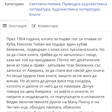
Категории
Световна поезия
,
Преводна художествена
литература
,
Художествена литература
,
Книги
Анотация
Коментари
През 1964 година, когато за първи път си отивах от
Куба, Николас Гийен ми подари един хубав
бележник, подвързан с кожа като луксозна книга. Но
за да стане книга, трябва да го запълниш с нещо,
каза ми той на прощаване. Почти пет десетилетия
вече аз това и правя - запълвам този бележник със
записки от Америка, за да стане все някой ден книга.
Аз пиша трудно тази книга, защото аз не мога да
викам. Но аз мога да дочуя вика под кондора,
колкото и далече от него да се намирам. Дочух
говора на цяла Америка - от майте и инките, от
негрите и индианците, от португалците и испаниите.
Видях величествените руини на Мачу Пикчу и на
Чи-чен-ица, обходих пампата, обиколих