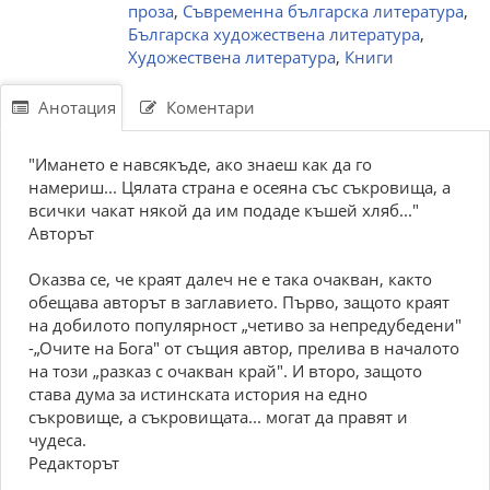
проза
,
Съвременна българска литература
,
Българска художествена литература
,
Художествена литература
,
Книги
Анотация
Коментари
"Имането е навсякъде, ако знаеш как да го
намериш... Цялата страна е осеяна със съкровища, а
всички чакат някой да им подаде къшей хляб..."
Авторът
Оказва се, че краят далеч не е така очакван, както
обещава авторът в заглавието. Първо, защото краят
на добилото популярност „четиво за непредубедени"
-„Очите на Бога" от същия автор, прелива в началото
на този „разказ с очакван край". И второ, защото
става дума за истинската история на едно
съкровище, а съкровищата... могат да правят и
чудеса.
Редакторът