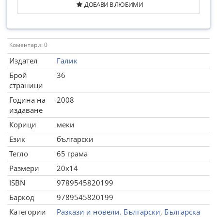
ДОБАВИ В ЛЮБИМИ
Коментари: 0
Издател
Галик
Брой
36
страници
Година на
2008
издаване
Корици
меки
Език
български
Тегло
65 грама
Размери
20x14
ISBN
9789545820199
Баркод
9789545820199
Категории
Разкази и новели. Български
,
Българска