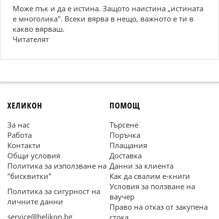
Може пък и да е истина. Защото наистина „истината
е многолика". Всеки вярва в нещо, важното е ти в
какво вярваш.
Читателят
ХЕЛИКОН
ПОМОЩ
За нас
Търсене
Работа
Поръчка
Контакти
Плащания
Общи условия
Доставка
Политика за използване на
Данни за клиента
"бисквитки"
Как да свалим е-книги
Условия за ползване на
Политика за сигурност на
ваучер
личните данни
Право на отказ от закупена
service@helikon.bg
стока