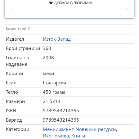
ДОБАВИ В ЛЮБИМИ
Коментари: 0
Издател
Изток-Запад
Брой страници
360
Година на
2008
издаване
Корици
меки
Език
български
Тегло
450 грама
Размери
21.5x14
ISBN
9789543214365
Баркод
9789543214365
Категории
Мениджмънт. Човешки ресурси
,
Икономика
,
Книги