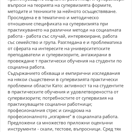
въпроси на теорията на супервизията формите,
методите и техниките за нейното осъществяване.
Проследена е в тематично и методическо
отношение спецификата на супервизията при
практикуването на различни методи на социалната
работа - работа със случай, интервюиране, работа
със семейство и група. Разгледана е и проблематика
от сферата на интересите на университетските
преподаватели и супервизорите, ангажирани в
провеждане т практически обучения на студенти по
социална работа.
Съдържанието обхваща и емпирични изследвания
на някои съществени в супервизията практически
проблемни области Като: активност та на студентите
в практическите обучения и удовлетвореността от
супервизорите; потребностите от супервизия на
практикуващите социални работници;
професионалния стрес и синдрома на
професионалното „изгаряне" в социалната работа.
Предложени са множество приложни оценъчни
инструменти - скали, тестове, въпросници. Сред тях