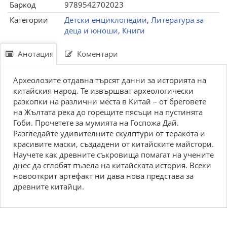
Баркод
9789542702023
Категории
Детски енциклопедии
,
Литература за
деца и юноши
,
Книги
Анотация
Коментари
Археолозите отдавна търсят данни за историята на
китайския народ. Те извършват археологически
разкопки на различни места в Китай – от бреговете
на Жълтата река до горещите пясъци на пустинята
Гоби. Прочетете за мумията на Госпожа Дай.
Разгледайте удивителните скулптури от теракота и
красивите маски, създадени от китайските майстори.
Научете как древните съкровища помагат на учените
днес да сглобят пъзела на китайската история. Всеки
новооткрит артефакт ни дава нова представа за
древните китайци.