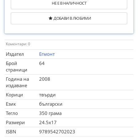
НЕ Е В НАЛИЧНОСТ
ДОБАВИ В ЛЮБИМИ
Коментари: 0
Издател
Егмонт
Брой
64
страници
Година на
2008
издаване
Корици
твърди
Език
български
Тегло
350 грама
Размери
24.5x17
ISBN
9789542702023