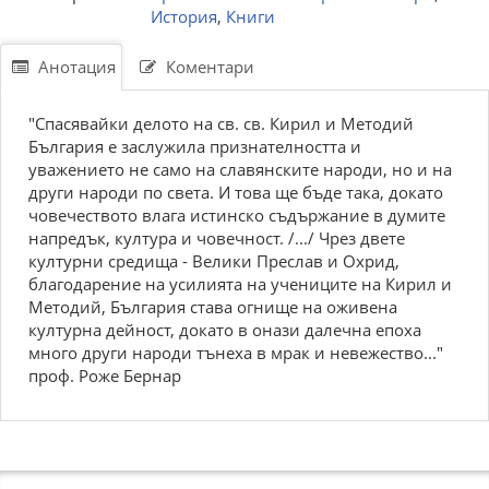
История
,
Книги
Анотация
Коментари
"Спасявайки делото на св. св. Кирил и Методий
България е заслужила признателността и
уважението не само на славянските народи, но и на
други народи по света. И това ще бъде така, докато
човечеството влага истинско съдържание в думите
напредък, култура и човечност. /.../ Чрез двете
културни средища - Велики Преслав и Охрид,
благодарение на усилията на учениците на Кирил и
Методий, България става огнище на оживена
културна дейност, докато в онази далечна епоха
много други народи тънеха в мрак и невежество..."
проф. Роже Бернар