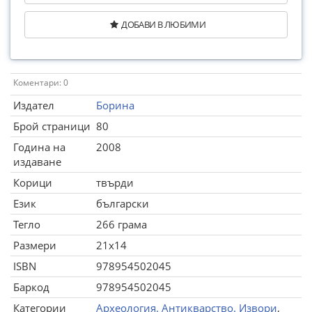
ДОБАВИ В ЛЮБИМИ
Коментари: 0
Издател
Борина
Брой страници
80
Година на
2008
издаване
Корици
твърди
Език
български
Тегло
266 грама
Размери
21x14
ISBN
978954502045
Баркод
978954502045
Категории
Археология. Антикварство. Извори
,