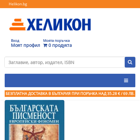
Helikon.bg
Вход
Моята поръчка
Моят профил
0 продукта
БЕЗПЛАТНА ДОСТАВКА В БЪЛГАРИЯ ПРИ ПОРЪЧКА
НАД 35.28 € / 69 ЛВ.