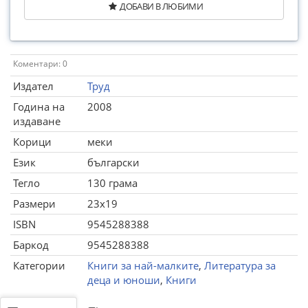
ДОБАВИ В ЛЮБИМИ
Коментари: 0
Издател
Труд
Година на
2008
издаване
Корици
меки
Език
български
Тегло
130 грама
Размери
23x19
ISBN
9545288388
Баркод
9545288388
Категории
Книги за най-малките
,
Литература за
деца и юноши
,
Книги