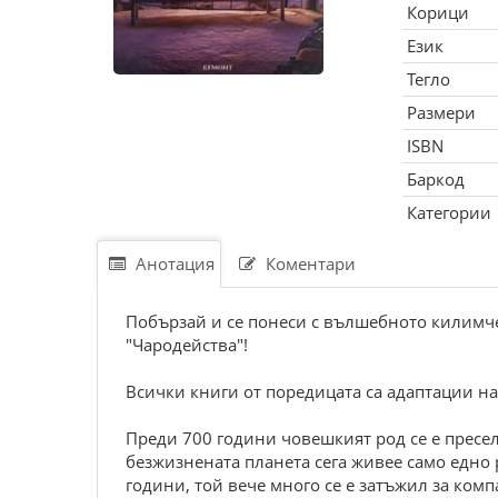
Корици
Език
Тегло
Размери
ISBN
Баркод
Категории
Анотация
Коментари
Побързай и се понеси с вълшебното килимче
"Чародейства"!
Всички книги от поредицата са адаптации
Преди 700 години човешкият род се е пресел
безжизнената планета сега живее само едно 
години, той вече много се е затъжил за ком