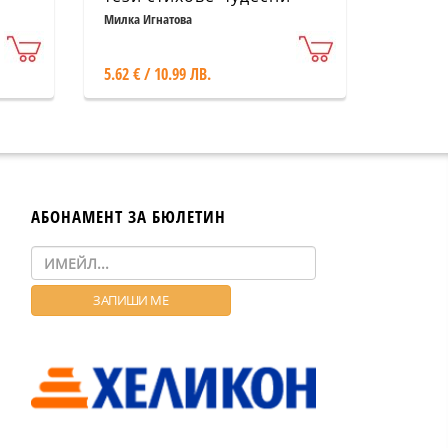
звуковете стават лесни
Милка Игнатова
(С, З, Р, Л)
5.62 € / 10.99 ЛВ.
АБОНАМЕНТ ЗА БЮЛЕТИН