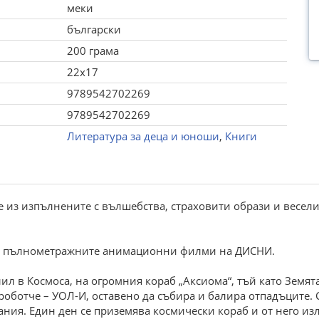
меки
български
200 грама
22x17
9789542702269
9789542702269
Литература за деца и юноши
,
Книги
 из изпълнените с вълшебства, страховити образи и весел
 на пълнометражните анимационни филми на ДИСНИ.
ил в Космоса, на огромния кораб „Аксиома“, тъй като Земята
роботче – УОЛ-И, оставено да събира и балира отпадъците. 
пания. Един ден се приземява космически кораб и от него 