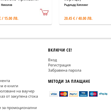
азователни пиеси
 Николов
Ръдиърд Киплинг
€ / 15.00 ЛВ.
20.45 € / 40.00 ЛВ.
ВКЛЮЧИ СЕ!
Вход
Регистрация
Забравена парола
иента
МЕТОДИ ЗА ПЛАЩАНЕ
им е-книги
ползване на ваучер
каз от закупена стока
 за промоционални