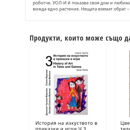
роботче. УОЛ-И й показва своя дом и любима
вижда едно растение. Нещата вземат обрат 
Продукти, които може също д
История на изкуството в
Цве
приказки и игри Ч.3
тил