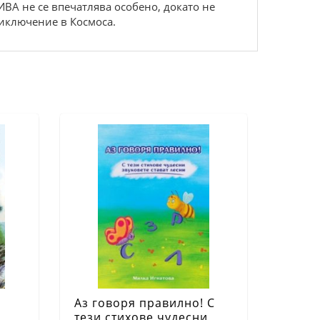
ИВА не се впечатлява особено, докато не
риключение в Космоса.
Аз говоря правилно! С
тези стихове чудесни