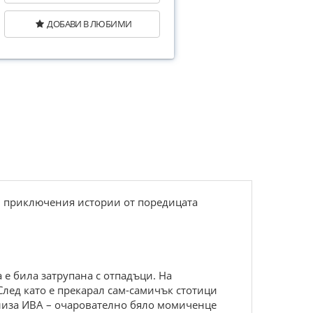
ДОБАВИ В ЛЮБИМИ
и приключения истории от поредицата
 е била затрупана с отпадъци. На
След като е прекарал сам-самичък стотици
излиза ИВА – очарователно бяло момиченце