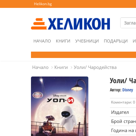
Helikon.bg
НАЧАЛО
КНИГИ
УЧЕБНИЦИ
ПОДАРЪЦИ
И
Начало
Книги
Уоли/ Чародейства
Уоли/ Ч
Автор:
Disney
Коментари: 0
Издател
Брой стра
Година на