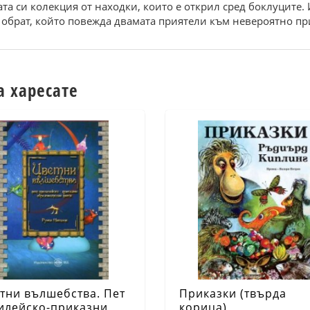
та си колекция от находки, които е открил сред боклуците. 
– обрат, който повежда двамата приятели към невероятно п
а харесате
тни вълшебства. Пет
Приказки (твърда
илейско-приказни
корица)