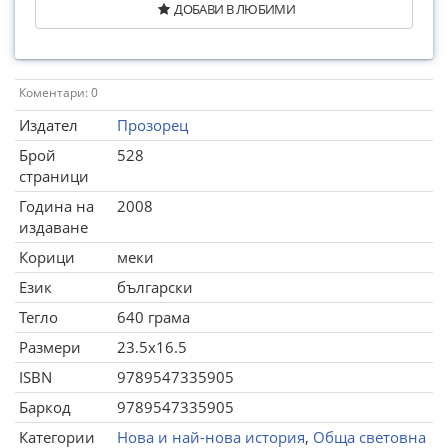
ДОБАВИ В ЛЮБИМИ
Коментари: 0
Издател
Прозорец
Брой
528
страници
Година на
2008
издаване
Корици
меки
Език
български
Тегло
640 грама
Размери
23.5x16.5
ISBN
9789547335905
Баркод
9789547335905
Категории
Нова и най-нова история
,
Обща световна