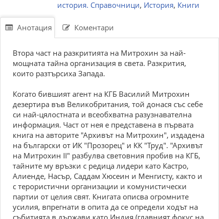
история. Справочници
,
История
,
Книги
Анотация
Коментари
Втора част на разкритията на Митрохин за най-
мощната тайна организация в света. Разкрития,
които разтърсиха Запада.
Когато бившият агент на КГБ Василий Митрохин
дезертира във Великобритания, той донася със себе
си най-цялостната и всеобхватна разузнавателна
информация. Част от нея е представена в първата
книга на авторите "Архивът на Митрохин", издадена
на български от ИК "Прозорец" и КК "Труд". "Архивът
на Митрохин II" разбулва световния пробив на КГБ,
тайните му връзки с редица лидери като Кастро,
Алиенде, Насър, Саддам Хюсеин и Менгисту, както и
с терористични организации и комунистически
партии от целия свят. Книгата описва огромните
усилия, впрегнати в опита да се определи ходът на
събитията в държави като Индия (главният фокус на