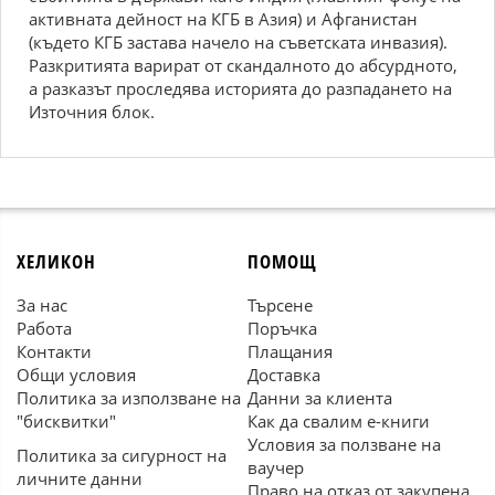
активната дейност на КГБ в Азия) и Афганистан
(където КГБ застава начело на съветската инвазия).
Разкритията варират от скандалното до абсурдното,
а разказът проследява историята до разпадането на
Източния блок.
ХЕЛИКОН
ПОМОЩ
За нас
Търсене
Работа
Поръчка
Контакти
Плащания
Общи условия
Доставка
Политика за използване на
Данни за клиента
"бисквитки"
Как да свалим е-книги
Условия за ползване на
Политика за сигурност на
ваучер
личните данни
Право на отказ от закупена