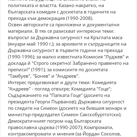
политиката и властта. Казано накратко, на
българската комедия с досиетата в годините на
прехода към демокрация (1990-2008).
Освен авторските са приложени и документални
материали. В тях се разискват интересни теми:
въпросът за Държавна сигурност на Кръглата маса
(януари-май 1990 г.); за архивите и сътрудниците на
Държавна сигурност в първите години на прехода
(1990-1996); за малко известната Комисия "Луджев" и
доклада й "Строго секретно! Забранено правенето на
преписи!" (1991); за комисиите по досиетата
"Тамбуев", "Бонев" и "Андреев".
Интерес предизвикват и други теми: Комедията
"Андреев" - поглед отвътре; Комедията "Гоце";
Съдържанието на "Папката Гоце" (досието на
президента Георги Първанов); Държавна сигурност
по следите на Симеон (досието на бившия монарх и
министър-председател Симеон Сакскобургготски);
Демократичният погром над Българската
православна църква (1990-2007); Компромати,
контракомпромати и мнения (за Йордан Соколов,