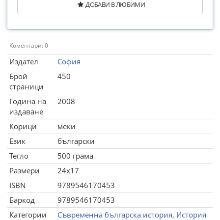
ДОБАВИ В ЛЮБИМИ
Коментари: 0
Издател
София
Брой
450
страници
Година на
2008
издаване
Корици
меки
Език
български
Тегло
500 грама
Размери
24x17
ISBN
9789546170453
Баркод
9789546170453
Категории
Съвременна българска история
,
История