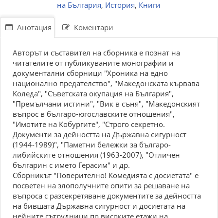
на България
,
История
,
Книги
Анотация
Коментари
Авторът и съставител на сборника е познат на
читателите от публикуваните монографии и
документални сборници "Хроника на едно
национално предателство", "Македонската кървава
Коледа", "Съветската окупация на България",
"Премълчани истини", "Вик в съня", "Македонският
въпрос в българо-югославските отношения",
"Имотите на Кобургите", "Строго секретно.
Документи за дейността на Държавна сигурност
(1944-1989)", "Паметни бележки за българо-
либийските отношения (1963-2007), "Отличен
българин с името Герасим" и др.
Сборникът "Поверително! Комедията с досиетата" е
посветен на злополучните опити за решаване на
въпроса с разсекретяване документите за дейността
на бившата Държавна сигурност и досиетата на
нейните сътрудници по високите етажи на