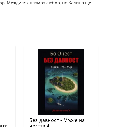
ор. Между тях пламва любов, но Калина ще
Без давност - Мъже на
ята
честта 4