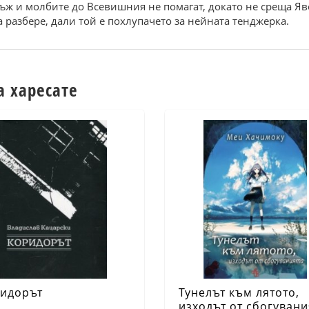
ж и молбите до Всевишния не помагат, докато не среща Яв
 разбере, дали той е похлупачето за нейната тенджерка.
а харесате
идорът
Тунелът към лятото,
изходът от сбогувани