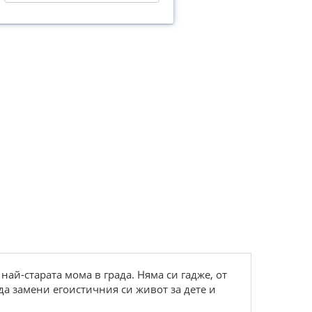
най-старата мома в града. Няма си гадже, от
е да замени егоистичния си живот за дете и