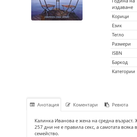
Година на
издаване
Корици
Език
Тегло
Размери
ISBN
Баркод
Категории
Анотация
Коментари
Ревюта
Калинка Иванова е жена на средна възраст. Ж
257 дни не е правила секс, а самотата всяка 
семейство.