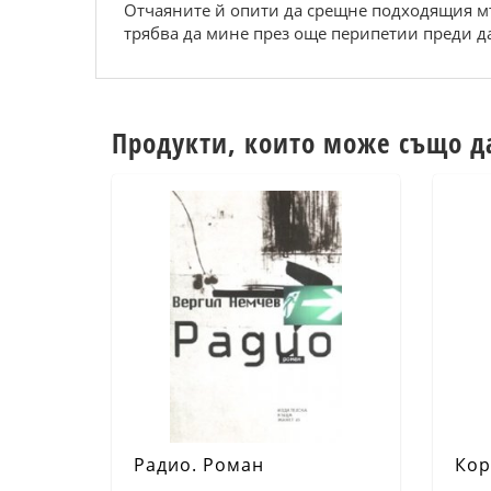
Отчаяните й опити да срещне подходящия мъ
трябва да мине през още перипетии преди да
Продукти, които може също д
Радио. Роман
Кор