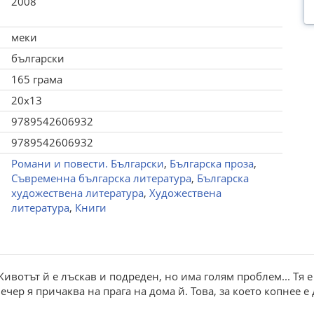
2008
меки
български
165 грама
20x13
9789542606932
9789542606932
Романи и повести. Български
,
Българска проза
,
Съвременна българска литература
,
Българска
художествена литература
,
Художествена
литература
,
Книги
ивотът й е лъскав и подреден, но има голям проблем... Тя е 
вечер я причаква на прага на дома й. Това, за което копнее 