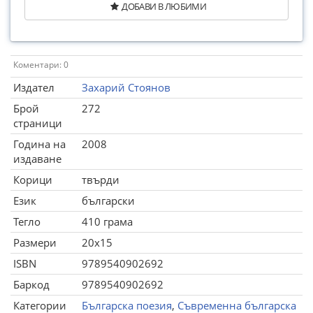
ДОБАВИ В ЛЮБИМИ
Коментари: 0
Издател
Захарий Стоянов
Брой
272
страници
Година на
2008
издаване
Корици
твърди
Език
български
Тегло
410 грама
Размери
20x15
ISBN
9789540902692
Баркод
9789540902692
Категории
Българска поезия
,
Съвременна българска