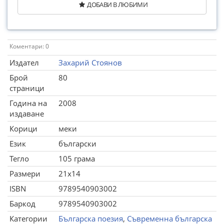
ДОБАВИ В ЛЮБИМИ
Коментари: 0
Издател
Захарий Стоянов
Брой
80
страници
Година на
2008
издаване
Корици
меки
Език
български
Тегло
105 грама
Размери
21x14
ISBN
9789540903002
Баркод
9789540903002
Категории
Българска поезия
,
Съвременна българска