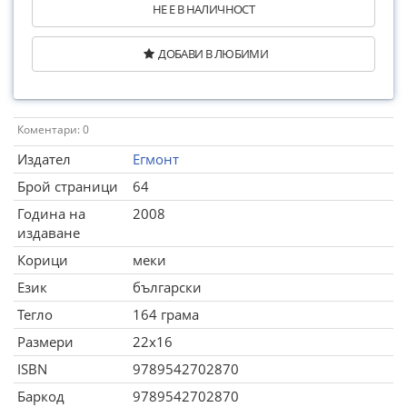
НЕ Е В НАЛИЧНОСТ
ДОБАВИ В ЛЮБИМИ
Коментари: 0
Издател
Егмонт
Брой страници
64
Година на
2008
издаване
Корици
меки
Език
български
Тегло
164 грама
Размери
22x16
ISBN
9789542702870
Баркод
9789542702870