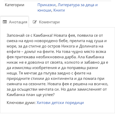
Категории
Приказки
,
Литература за деца и
юноши
,
Книги
Анотация
Коментари
Запознай се с Камбанка! Новата фея, появила се от
смеха на едно новородено бебе, прелита над суша и
море, за да стигне до остров Никога и Долината на
елфите – домът на феите. На това чудно място всяка
фея притежава необикновена дарба. Ала Камбанка
никак не е доволна от своята, колкото и забавно да е
да измисляш изобретения и да поправяш разни
неща. Тя мечтае да пътува заедно с феите на
природните стихии до континента и да помага при
смяната на сезоните. Новата фея е решена на всичко,
за да осъществи мечтата си. Но дали замисленият от
Камбанка план ще успее?
Ключови думи:
Хитови детски поредици