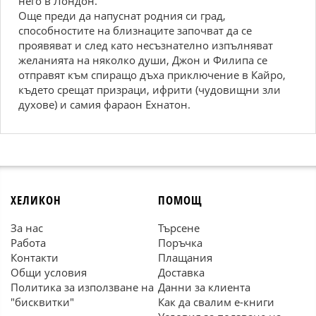
него в Лондон.
Още преди да напуснат родния си град,
способностите на близнаците започват да се
проявяват и след като несъзнателно изпълняват
желанията на няколко души, Джон и Филипа се
отправят към спиращо дъха приключение в Кайро,
където срещат призраци, ифрити (чудовищни зли
духове) и самия фараон Ехнатон.
ХЕЛИКОН
ПОМОЩ
За нас
Търсене
Работа
Поръчка
Контакти
Плащания
Общи условия
Доставка
Политика за използване на
Данни за клиента
"бисквитки"
Как да свалим е-книги