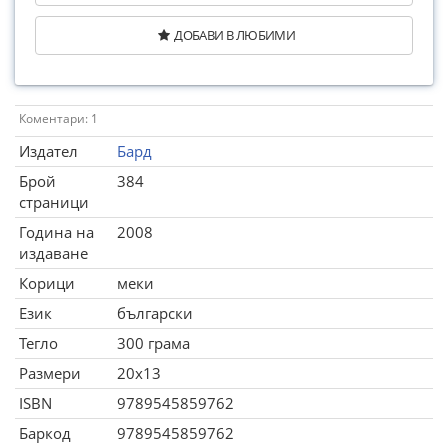
ДОБАВИ В ЛЮБИМИ
Коментари: 1
Издател
Бард
Брой
384
страници
Година на
2008
издаване
Корици
меки
Език
български
Тегло
300 грама
Размери
20x13
ISBN
9789545859762
Баркод
9789545859762