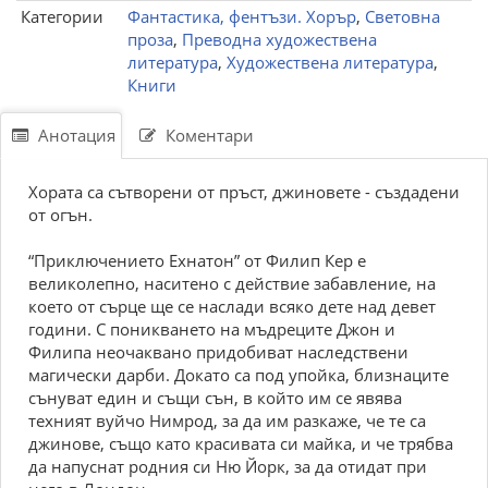
Категории
Фантастика, фентъзи. Хорър
,
Световна
проза
,
Преводна художествена
литература
,
Художествена литература
,
Книги
Анотация
Коментари
Хората са сътворени от пръст, джиновете - създадени
от огън.
“Приключението Ехнатон” от Филип Кер е
великолепно, наситено с действие забавление, на
което от сърце ще се наслади всяко дете над девет
години. С поникването на мъдрецитe Джон и
Филипа неочаквано придобиват наследствени
магически дарби. Докато са под упойка, близнаците
сънуват един и същи сън, в който им се явява
техният вуйчо Нимрод, за да им разкаже, че те са
джинове, също като красивата си майка, и че трябва
да напуснат родния си Ню Йорк, за да отидат при