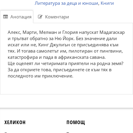
Литература за деца и юноши
,
Книги
Анотация
Коментари
Алекс, Марти, Мелман и Глория напускат Мадагаскар
и тръгват обратно за Ню Йорк. Без значение дали
искат или не, Кинг Джулиън се присъединява към
тях. И тогава самолетът им, пилотиран от пингвини,
катастрофира и пада в африканската савана.
Ще оцелеят ли четиримата приятели на родна земя?
За да откриете това, присъединете се към тях в
последното им приключение.
ХЕЛИКОН
ПОМОЩ