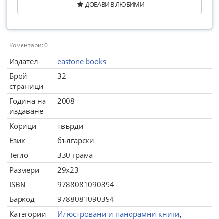
ДОБАВИ В ЛЮБИМИ
Коментари: 0
Издател
eastone books
Брой
32
страници
Година на
2008
издаване
Корици
твърди
Език
български
Тегло
330 грама
Размери
29x23
ISBN
9788081090394
Баркод
9788081090394
Категории
Илюстровани и панорамни книги
,