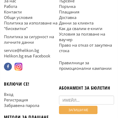
За нас
Търсене
Работа
Поръчка
Контакти
Плащания
Общи условия
Доставка
Политика за използване на
Данни за клиента
"бисквитки"
Как да свалим е-книги
Условия за ползване на
Политика за сигурност на
ваучер
личните данни
Право на отказ от закупена
service@helikon.bg
стока
Helikon.bg във Facebook
Правилници за
промоционални кампании
ВКЛЮЧИ СЕ!
АБОНАМЕНТ ЗА БЮЛЕТИН
Вход
Регистрация
Забравена парола
МЕТОДИ ЗА ПЛАЩАНЕ