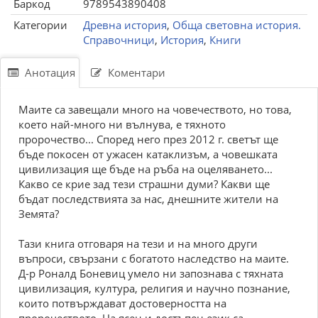
Баркод
9789543890408
Категории
Древна история
,
Обща световна история.
Справочници
,
История
,
Книги
Анотация
Коментари
Маите са завещали много на човечеството, но това,
което най-много ни вълнува, е тяхното
пророчество... Според него през 2012 г. светът ще
бъде покосен от ужасен катаклизъм, а човешката
цивилизация ще бъде на ръба на оцеляването...
Какво се крие зад тези страшни думи? Какви ще
бъдат последствията за нас, днешните жители на
Земята?
Тази книга отговаря на тези и на много други
въпроси, свързани с богатото наследство на маите.
Д-р Роналд Боневиц умело ни запознава с тяхната
цивилизация, култура, религия и научно познание,
които потвърждават достоверността на