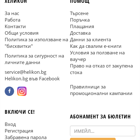
ХЕЛИКОН
ПОМОЩ
За нас
Търсене
Работа
Поръчка
Контакти
Плащания
Общи условия
Доставка
Политика за използване на
Данни за клиента
"бисквитки"
Как да свалим е-книги
Условия за ползване на
Политика за сигурност на
ваучер
личните данни
Право на отказ от закупена
service@helikon.bg
стока
Helikon.bg във Facebook
Правилници за
промоционални кампании
ВКЛЮЧИ СЕ!
АБОНАМЕНТ ЗА БЮЛЕТИН
Вход
Регистрация
Забравена парола