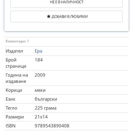
НЕ Е В НАЛИЧНОСТ
ДОБАВИ В ЛЮБИМИ
Коментари: 1
Издател
Ера
Брой
184
страници
Година на
2009
издаване
Корици
меки
Език
български
Тегло
225 грама
Размери
21x14
ISBN
9789543890408