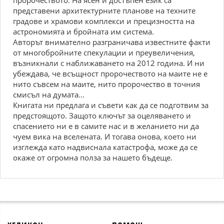
пророчеството. На ясен и достъпен език са
представени архитектурните планове на техните
градове и храмови комплекси и прецизността на
астрономията и бройната им система.
Авторът внимателно разграничава известните факти
от многобройните спекулации и преувеличения,
възникнали с наближаването на 2012 година. И ни
убеждава, че всъщност пророчеството на маите не е
нито съвсем на маите, нито пророчество в точния
смисъл на думата...
Книгата ни предлага и съвети как да се подготвим за
предстоящото. Защото ключът за оцеляването и
спасението ни е в самите нас и в желанието ни да
чуем вика на вселената. И тогава онова, което ни
изглежда като надвиснала катастрофа, може да се
окаже от огромна полза за нашето бъдеще.