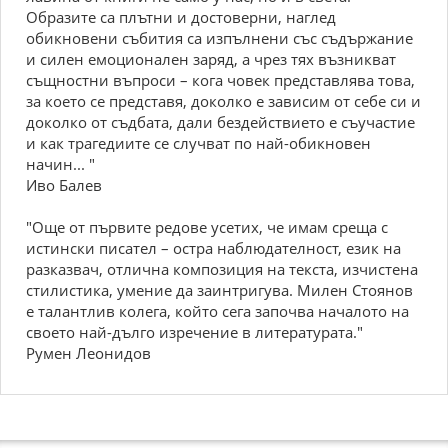
Образите са плътни и достоверни, наглед
обикновени събития са изпълнени със съдържание
и силен емоционален заряд, а чрез тях възникват
същностни въпроси – кога човек представлява това,
за което се представя, доколко е зависим от себе си и
доколко от съдбата, дали бездействието е съучастие
и как трагедиите се случват по най-обикновен
начин... "
Иво Балев
"Още от първите редове усетих, че имам среща с
истински писател – остра наблюдателност, език на
разказвач, отлична композиция на текста, изчистена
стилистика, умение да заинтригува. Милен Стоянов
е талантлив колега, който сега започва началото на
своето най-дълго изречение в литературата."
Румен Леонидов