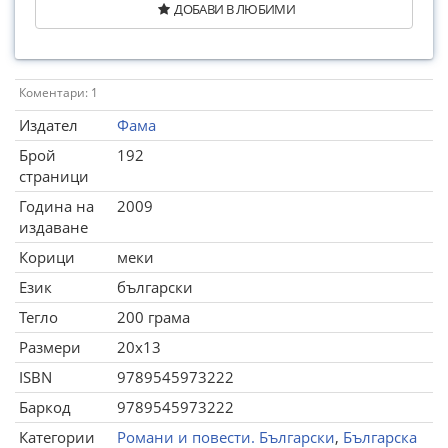
ДОБАВИ В ЛЮБИМИ
Коментари: 1
Издател
Фама
Брой
192
страници
Година на
2009
издаване
Корици
меки
Език
български
Тегло
200 грама
Размери
20x13
ISBN
9789545973222
Баркод
9789545973222
Категории
Романи и повести. Български
,
Българска