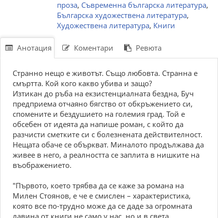
проза
,
Съвременна българска литература
,
Българска художествена литература
,
Художествена литература
,
Книги
Анотация
Коментари
Ревюта
Странно нещо е животът. Също любовта. Странна е
смъртта. Кой кого какво убива и защо?
Изтикан до ръба на екзистенциалната бездна, Буч
предприема отчаяно бягство от обкръжението си,
спомените и бездушието на големия град. Той е
обсебен от идеята да напише роман, с който да
разчисти сметките си с болезнената действителност.
Нещата обаче се объркват. Миналото продължава да
живее в него, а реалността се заплита в нишките на
въображението.
"Първото, което трябва да се каже за романа на
Милен Стоянов, е че е смислен – характеристика,
която все по-трудно може да се даде за огромната
лавина от книги не само у нас, но и в света.