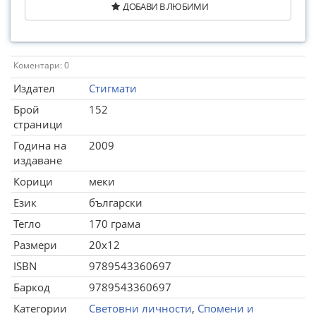
ДОБАВИ В ЛЮБИМИ
Коментари: 0
Издател
Стигмати
Брой
152
страници
Година на
2009
издаване
Корици
меки
Език
български
Тегло
170 грама
Размери
20x12
ISBN
9789543360697
Баркод
9789543360697
Категории
Световни личности
,
Спомени и