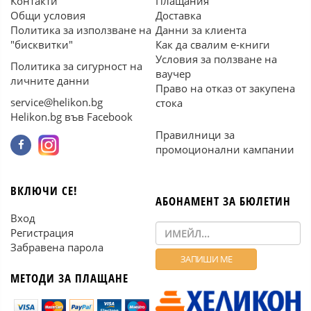
Контакти
Плащания
Общи условия
Доставка
Политика за използване на
Данни за клиента
"бисквитки"
Как да свалим е-книги
Условия за ползване на
Политика за сигурност на
ваучер
личните данни
Право на отказ от закупена
service@helikon.bg
стока
Helikon.bg във Facebook
Правилници за
промоционални кампании
ВКЛЮЧИ СЕ!
АБОНАМЕНТ ЗА БЮЛЕТИН
Вход
Регистрация
Забравена парола
МЕТОДИ ЗА ПЛАЩАНЕ