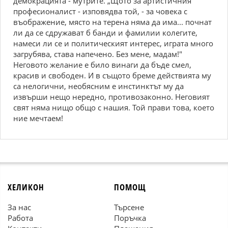
демокрацията - мутрите. „Щото за артистичния
професионалист - изповядва той, - за човека с
въображение, място на терена няма да има... почнат
ли да се сдружават б банди и фамилии колегите,
намеси ли се и политическият интерес, играта много
загрубява, става напечено. Без мене, мадам!"
Неговото желание е било винаги да бъде смел,
красив и свободен. И в същото бреме действията му
са нелогични, необясним е инстинктът му да
извърши нещо нередно, противозаконно. Неговият
свят няма нищо общо с нашия. Той прави това, което
ние мечтаем!
ХЕЛИКОН
ПОМОЩ
За нас
Търсене
Работа
Поръчка