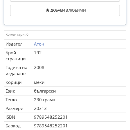
ДОБАВИ В ЛЮБИМИ
Коментари: 0
Издател
Атон
Брой
192
страници
Година на
2008
издаване
Корици
меки
Език
български
Тегло
230 грама
Размери
20x13
ISBN
9789548252201
Баркод
9789548252201