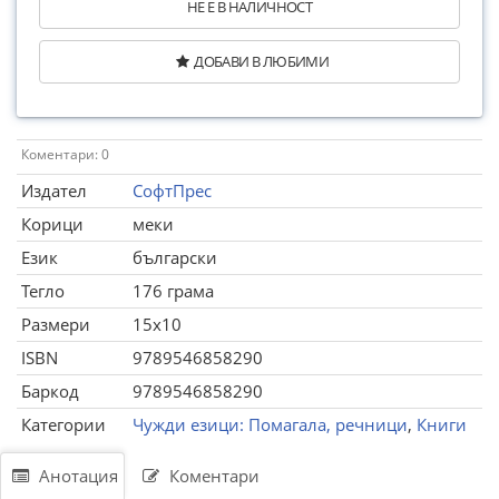
НЕ Е В НАЛИЧНОСТ
ДОБАВИ В ЛЮБИМИ
Коментари: 0
Издател
СофтПрес
Корици
меки
Език
български
Тегло
176 грама
Размери
15x10
ISBN
9789546858290
Баркод
9789546858290
Категории
Чужди езици: Помагала, речници
,
Книги
Анотация
Коментари