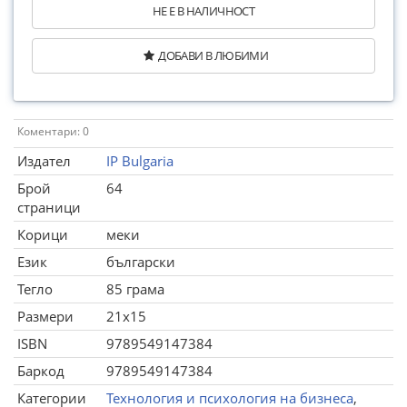
НЕ Е В НАЛИЧНОСТ
ДОБАВИ В ЛЮБИМИ
Коментари: 0
Издател
IP Bulgaria
Брой
64
страници
Корици
меки
Език
български
Тегло
85 грама
Размери
21x15
ISBN
9789549147384
Баркод
9789549147384
Категории
Технология и психология на бизнеса
,