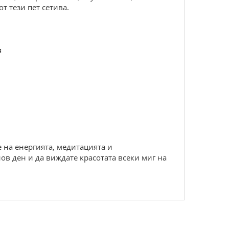
т тези пет сетива.
я
 на енергията, медитацията и
ов ден и да виждате красотата всеки миг на