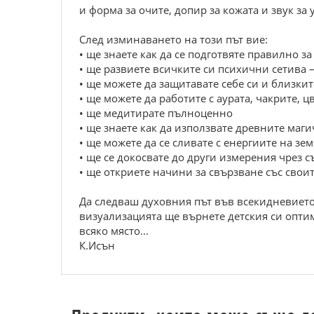
и форма за очите, допир за кожата и звук за 
След изминаването на този път вие:
• ще знаете как да се подготвяте правилно з
• ще развиете всичките си психични сетива 
• ще можете да защитавате себе си и близки
• ще можете да работите с аурата, чакрите, ц
• ще медитирате пълноценно
• ще знаете как да използвате древните маги
• ще можете да се сливате с енергиите на зе
• ще се докосвате до други измерения чрез 
• ще откриете начини за свързване със сво
Да следваш духовния път във всекидневието
визуализацията ще върнете детския си оптим
всяко място...
К.Исън