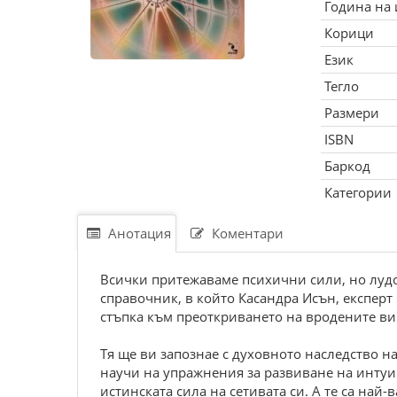
Година на
Корици
Език
Тегло
Размери
ISBN
Баркод
Категории
Анотация
Коментари
Всички притежаваме психични сили, но лудо
справочник, в който Касандра Исън, експерт
стъпка към преоткриването на вродените ви
Тя ще ви запознае с духовното наследство 
научи на упражнения за развиване на интуи
истинската сила на сетивата си. А те са най-