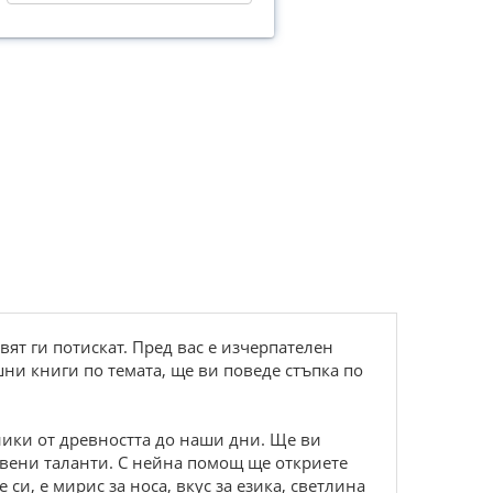
т ги потискат. Пред вас е изчерпателен
шни книги по темата, ще ви поведе стъпка по
ники от древността до наши дни. Ще ви
авени таланти. С нейна помощ ще откриете
 си, е мирис за носа, вкус за езика, светлина