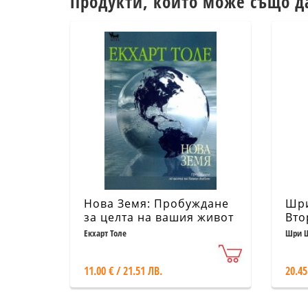
Продукти, които може също д
Нова Земя: Пробуждане
Шри
за целта на вашия живот
Вто
Екхарт Толе
Шри Ш
Прабх
11.00 € / 21.51 ЛВ.
20.45