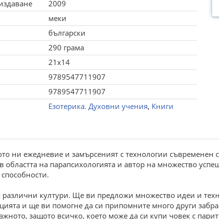
 издаване
2009
меки
български
290 грама
21x14
9789547711907
9789547711907
Езотерика. Духовни учения
,
Книги
то ни ежедневие и замърсеният с технологии съвременен свя
 в областта на парапсихологията и автор на множество успе
 способности.
на различни култури. Ще ви предложи множество идеи и тех
цията и ще ви помогне да си припомните много други забр
важното, защото всичко, което може да си купи човек с парите