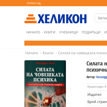
Helikon.bg
НАЧАЛО
КНИГИ
УЧЕБНИЦИ
ПОДАРЪЦИ
И
Начало
Книги
Силата на човешката психи
Силата н
психичн
Автор:
Касанд
Коментари: 0
Издател
Брой стра