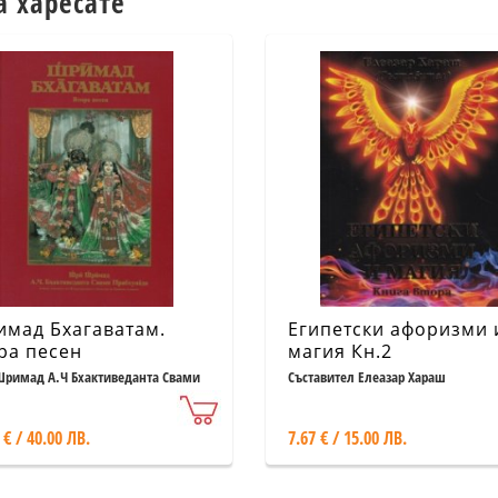
а харесате
мад Бхагаватам.
Египетски афоризми 
ра песен
магия Кн.2
римад А.Ч Бхактиведанта Свами
Съставител Елеазар Хараш
упада
 € / 40.00 ЛВ.
7.67 € / 15.00 ЛВ.