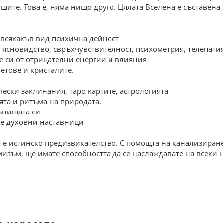
ушите. Това е, няма нищо друго. Цялата Вселена е съставена о
а всякакъв вид психична дейност
– ясновидство, свръхчувствителност, психометрия, телепати
те си от отрицателни енергии и влияния
ветове и кристалите.
чески заклинания, таро картите, астрологията
мята и ритъма на природата.
сънищата си
ите духовни наставници
 е истинско предизвикателство. С помощта на канализиране
изъм, ще имате способността да се наслаждавате на всеки н