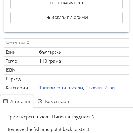
НЕ Е В НАЛИЧНОСТ
ДОБАВИ В ЛЮБИМИ
Коментари: 2
Език
български
Тегло
110 грама
ISBN
Баркод
Категории
Триизмерни пъзели
,
Пъзели
,
Игри
Анотация
Коментари
Триизмерен пъзел - Ниво на трудност 2
Remove the fish and put it back to start!