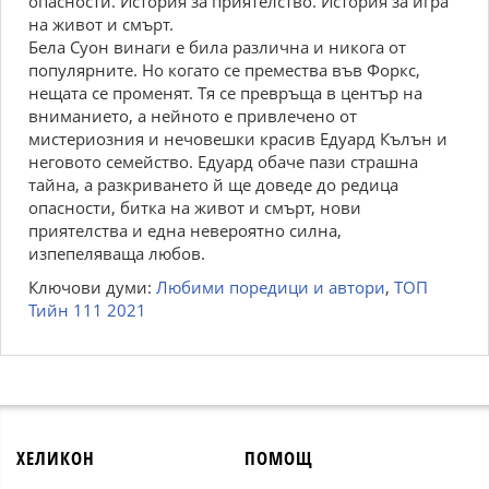
опасности. История за приятелство. История за игра
на живот и смърт.
Бела Суон винаги е била различна и никога от
популярните. Но когато се премества във Форкс,
нещата се променят. Тя се превръща в център на
вниманието, а нейното е привлечено от
мистериозния и нечовешки красив Едуард Кълън и
неговото семейство. Едуард обаче пази страшна
тайна, а разкриването й ще доведе до редица
опасности, битка на живот и смърт, нови
приятелства и една невероятно силна,
изпепеляваща любов.
Ключови думи:
Любими поредици и автори
,
ТОП
Тийн 111 2021
ХЕЛИКОН
ПОМОЩ