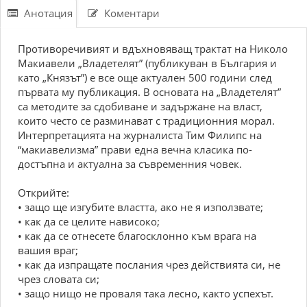
Анотация
Коментари
Противоречивият и вдъхновяващ трактат на Николо
Макиавели „Владетелят” (публикуван в България и
като „Князът”) е все още актуален 500 години след
първата му публикация. В основата на „Владетелят”
са методите за сдобиване и задържане на власт,
които често се разминават с традиционния морал.
Интерпретацията на журналиста Тим Филипс на
“макиавелизма” прави една вечна класика по-
достъпна и актуална за съвременния човек.
Открийте:
• защо ще изгубите властта, ако не я използвате;
• как да се целите нависоко;
• как да се отнесете благосклонно към врага на
вашия враг;
• как да изпращате послания чрез действията си, не
чрез словата си;
• защо нищо не проваля така лесно, както успехът.