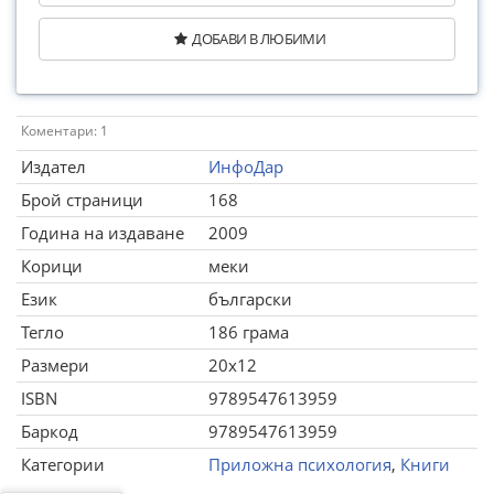
ДОБАВИ В ЛЮБИМИ
Коментари: 1
Издател
ИнфоДар
Брой страници
168
Година на издаване
2009
Корици
меки
Език
български
Тегло
186 грама
Размери
20x12
ISBN
9789547613959
Баркод
9789547613959
Категории
Приложна психология
,
Книги