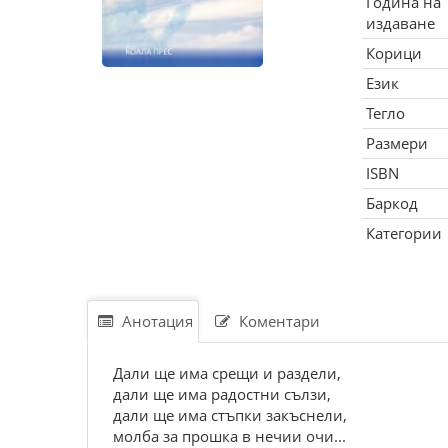
Година на
издаване
Корици
Език
Тегло
Размери
ISBN
Баркод
Категории
Анотация
Коментари
Дали ще има срещи и раздели,
дали ще има радостни сълзи,
дали ще има стъпки закъснели,
молба за прошка в нечии очи...