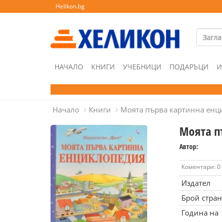
Helikon.bg
НАЧАЛО
КНИГИ
УЧЕБНИЦИ
ПОДАРЪЦИ
И
Начало
Книги
Моята първа картинна енц
Моята п
Автор:
Коментари: 0
Издател
Брой стра
Година на