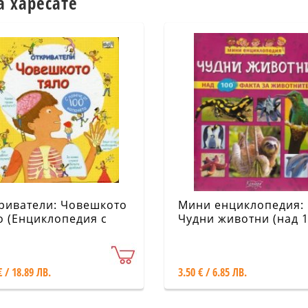
а харесате
риватели: Човешкото
Мини енциклопедия:
о (Енциклопедия с
Чудни животни (над 
ачета)
факта за животните)
€ / 18.89 ЛВ.
3.50 € / 6.85 ЛВ.