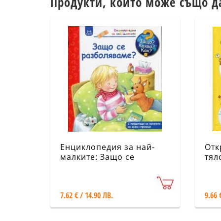
Продукти, които може също д
Енциклопедия за най-
Отк
малките: Защо се
тял
разболяваме?
кап
7.62 € / 14.90 ЛВ.
9.66 