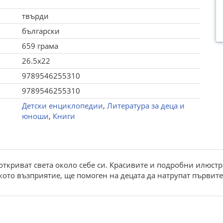
твърди
български
659 грама
26.5x22
9789546255310
9789546255310
Детски енциклопедии
,
Литература за деца и
юноши
,
Книги
а откриват света около себе си. Красивите и подробни илюс
ото възприятие, ще помоген на децата да натрупат първите 