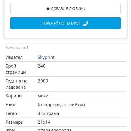
ДОБАВИ В ЛЮБИМИ
ПОРЪЧАЙ ПО ТЕЛЕФОН
Коментари: 1
Издател
Skyprint
Брой
240
страници
Година на
2009
издаване
Корици
меки
Език
български, английски
Тегло
323 грама
Размери
21x14
ISBN
9789543900336