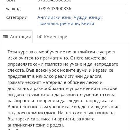
Баркод
9789543900336
Категории
Английски език
,
Чужди езици:
Помагала, речници
,
Книги
Анотация
Коментари
Този курс за самообучение по английски е устроен
изключително прагматично. С него можете да
определяте сами темпото на учене и да напредвате
слекота. Във всеки урок новите думи и изрази се
представят в няколко реалистични диалога,
граматическият материал е обяснен лесно и
достъпно, а разнообразните упражнения и тестове
ви дават възможност да развивате уменията си за
разбиране и говорене и да следите напредъка си.
В допълнение към учебника е издден и аудиозапис
на двоен компактдиск. На него освен указания на
български са записани артисти, за които
английският език е роден.