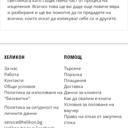
светлината като съществена част от процеса на
изцеление. Всичко това ще ви даде още повече вяра
и разбиране и ще ви помогне да ги предадете на
всички, които искат да излекуват себе си и другите.
ХЕЛИКОН
ПОМОЩ
За нас
Търсене
Работа
Поръчка
Контакти
Плащания
Общи условия
Доставка
Политика за използване на
Данни за клиента
"бисквитки"
Как да свалим е-книги
Условия за ползване на
Политика за сигурност на
ваучер
личните данни
Право на отказ от закупена
service@helikon.bg
стока