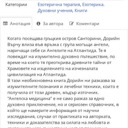
Категории
Езотерична терапия
,
Езотерика.
Духовни учения
,
Книги
Анотация
За автора
Коментари
Когато посещава гръцкия остров Санторини, Дорийн
Върчу влиза във връзка с група могъщи ангели,
наричащи себе си Ангелите на Атлантида. Те я
повеждат на изумително духовно пътешествие, по
време на което тя преоткрива древните тайни от
Храмовете на изцелението на изчезналата
цивилизация на Атлантида.
В тази необикновена книга Дорийн ни разказва за
изумителните познания и лечебни техники, които е
получила от този древен, мъдър източник.
"Ангелска медицина" е не само разказ за едно
духовно приключение, но и сериозен справочник, в
който ще намерите информация от научни
изследвания, случаи от практиката на авторката,
техники и доказателства за силата на любовта и