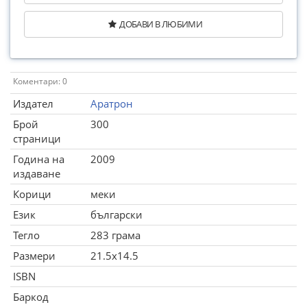
ДОБАВИ В ЛЮБИМИ
Коментари: 0
Издател
Аратрон
Брой
300
страници
Година на
2009
издаване
Корици
меки
Език
български
Тегло
283 грама
Размери
21.5x14.5
ISBN
Баркод