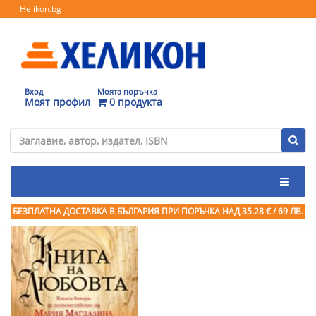
Helikon.bg
Вход
Моята поръчка
Моят профил
0 продукта
БЕЗПЛАТНА ДОСТАВКА В БЪЛГАРИЯ ПРИ ПОРЪЧКА
НАД 35.28 € / 69 ЛВ.