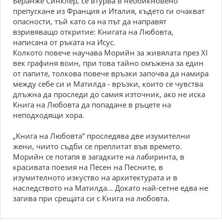
Беранже Синклер, се втурва в необикновено
препускане из Франция и Италия, където ги очакват
опасности, тъй като са на път да направят
взривяващо откритие: Книгата на Любовта,
написана от ръката на Исус.
Колкото повече научава Морийн за живялата през ХІ
век графиня воин, при това тайно омъжена за един
от папите, толкова повече връзки започва да намира
между себе си и Матилда - връзки, които се чувства
длъжна да проследи до самия източник, ако не иска
Книга на Любовта да попадане в ръцете на
неподходящи хора.
„Книга на Любовта” проследява две изумителни
жени, чиито съдби се преплитат във времето.
Морийн се потапя в загадките на лабиринта, в
красивата поезия на Песен на Песните, в
изумителното изкуство на архитектурата и в
наследството на Матилда... Докато най-сетне едва не
загива при срещата си с Книга на любовта.