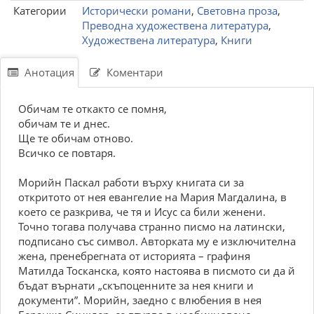
Категории
Исторически романи
,
Световна проза
,
Преводна художествена литература
,
Художествена литература
,
Книги
Анотация
Коментари
Обичам те откакто се помня,
обичам те и днес.
Ще те обичам отново.
Всичко се повтаря.
Морийн Паскал работи върху книгата си за
откритото от нея евангелие на Мария Магдалина, в
което се разкрива, че тя и Исус са били женени.
Точно тогава получава странно писмо на латински,
подписано със символ. Авторката му е изключителна
жена, пренебрегната от историята – графиня
Матилда Тосканска, която настоява в писмото си да й
бъдат върнати „скъпоценните за нея книги и
документи”. Морийн, заедно с влюбения в нея