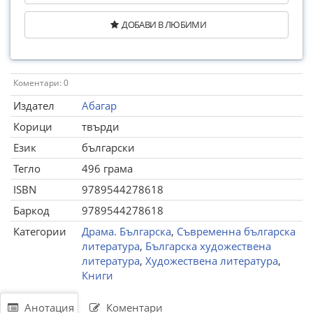
ДОБАВИ В ЛЮБИМИ
Коментари: 0
Издател
Абагар
Корици
твърди
Език
български
Тегло
496 грама
ISBN
9789544278618
Баркод
9789544278618
Категории
Драма. Българска
,
Съвременна българска
литература
,
Българска художествена
литература
,
Художествена литература
,
Книги
Анотация
Коментари