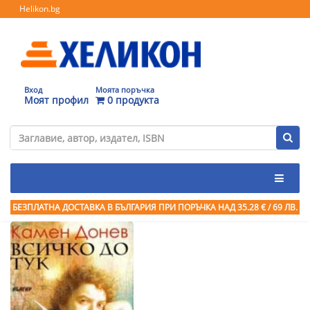
Helikon.bg
Вход
Моята поръчка
Моят профил
0 продукта
БЕЗПЛАТНА ДОСТАВКА В БЪЛГАРИЯ ПРИ ПОРЪЧКА
НАД 35.28 € / 69 ЛВ.