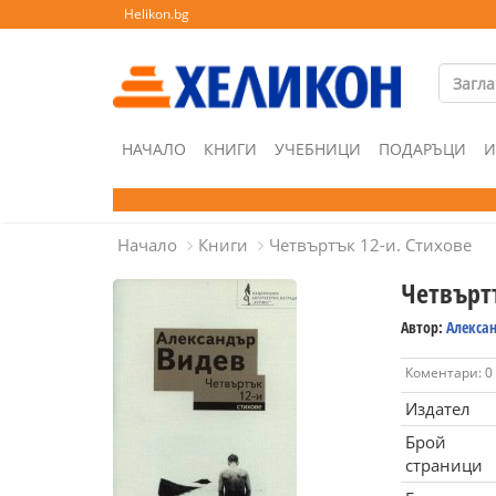
Helikon.bg
НАЧАЛО
КНИГИ
УЧЕБНИЦИ
ПОДАРЪЦИ
И
Начало
Книги
Четвъртък 12-и. Стихове
Четвъртъ
Автор:
Алекса
Коментари: 0
Издател
Брой
страници