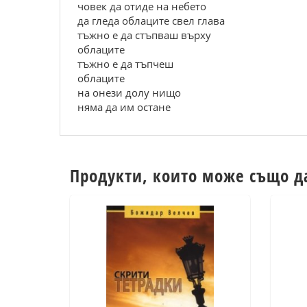
човек да отиде на небето
да гледа облаците свел глава
тъжно е да стъпваш върху
облаците
тъжно е да тъпчеш
облаците
на онези долу нищо
няма да им остане
Продукти, които може също д