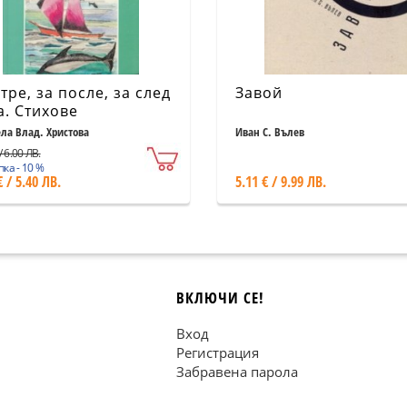
утре, за после, за след
Завой
а. Стихове
ла Влад. Христова
Иван С. Вълев
/ 6.00 ЛВ.
ка - 10 %
€ / 5.40 ЛВ.
5.11 € / 9.99 ЛВ.
ВКЛЮЧИ СЕ!
Вход
Регистрация
Забравена парола