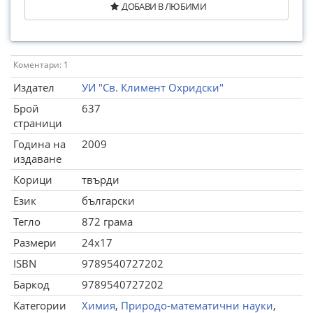
ДОБАВИ В ЛЮБИМИ
Коментари: 1
Издател
УИ "Св. Климент Охридски"
Брой
637
страници
Година на
2009
издаване
Корици
твърди
Език
български
Тегло
872 грама
Размери
24x17
ISBN
9789540727202
Баркод
9789540727202
Категории
Химия
,
Природо-математични науки
,