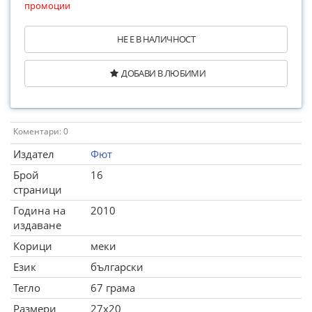
промоции
НЕ Е В НАЛИЧНОСТ
ДОБАВИ В ЛЮБИМИ
Коментари: 0
Издател
Фют
Брой
16
страници
Година на
2010
издаване
Корици
меки
Език
български
Тегло
67 грама
Размери
27x20