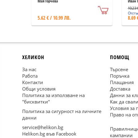
народната песен в
Мая Горчева
Иван 
модерната българска
10.23 €
литература
Отстъп
5.62 € / 10.99 ЛВ.
8.69 
ХЕЛИКОН
ПОМОЩ
За нас
Търсене
Работа
Поръчка
Контакти
Плащания
Общи условия
Доставка
Политика за използване на
Данни за кл
"бисквитки"
Как да свал
Условия за 
Политика за сигурност на личните
Право на от
данни
service@helikon.bg
Правилници
Helikon.bg във Facebook
кампании