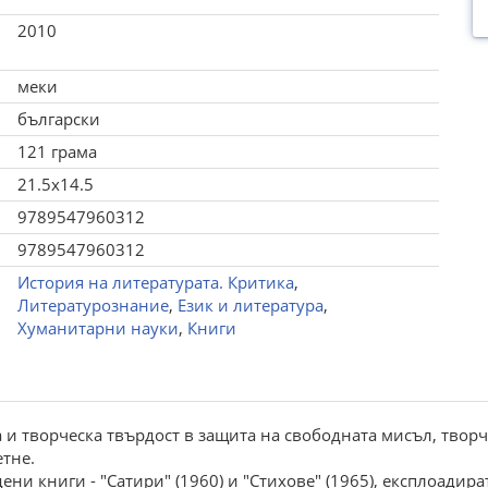
2010
меки
български
121 грама
21.5x14.5
9789547960312
9789547960312
История на литературата. Критика
,
Литературознание
,
Език и литература
,
Хуманитарни науки
,
Книги
ска и творческа твърдост в защита на свободната мисъл, тво
етне.
ени книги - "Сатири" (1960) и "Стихове" (1965), експлоадира