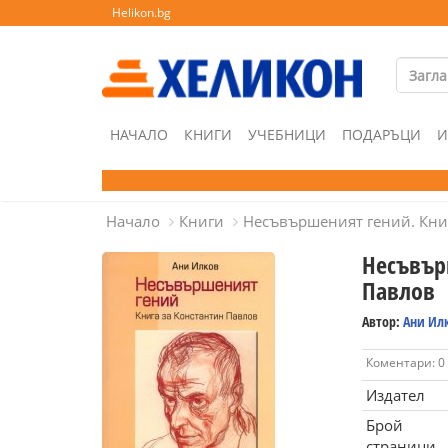
Helikon.bg
НАЧАЛО
КНИГИ
УЧЕБНИЦИ
ПОДАРЪЦИ
И
Начало
Книги
Несъвършеният гений. Кни
Несъвър
Павлов
Автор:
Ани Ил
Коментари: 0
Издател
Брой
страници