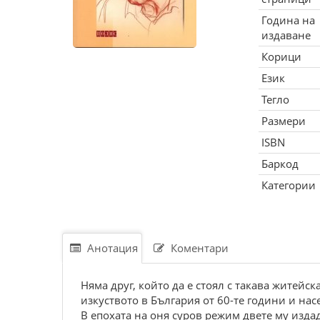
Година на
издаване
Корици
Език
Тегло
Размери
ISBN
Баркод
Категории
Анотация
Коментари
Няма друг, който да е стоял с такава житей
изкуството в България от 60-те години и нас
В епохата на оня суров режим двете му издад